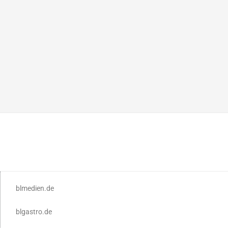
blmedien.de
blgastro.de