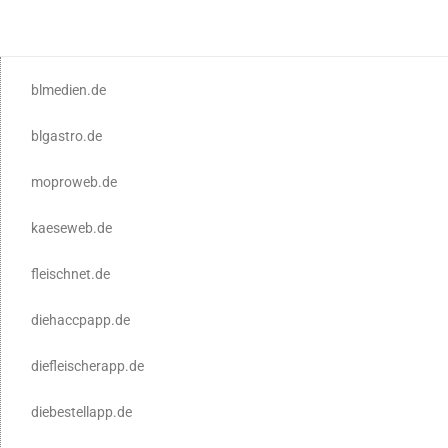
blmedien.de
blgastro.de
moproweb.de
kaeseweb.de
fleischnet.de
diehaccpapp.de
diefleischerapp.de
diebestellapp.de