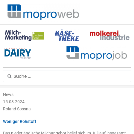
Zum
Inhalt
springen
Search
...
News
15.08.2024
Roland Sossna
Weniger Rohstoff
Das niederländische Milchangebot belief sich im Juli auf insgesamt