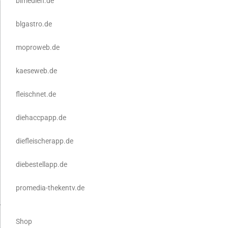
blmedien.de
blgastro.de
moproweb.de
kaeseweb.de
fleischnet.de
diehaccpapp.de
diefleischerapp.de
diebestellapp.de
promedia-thekentv.de
Shop