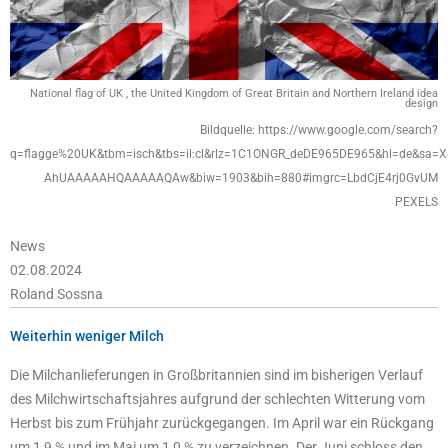
National flag of UK , the United Kingdom of Great Britain and Northern Ireland idea
design
Bildquelle: https://www.google.com/search?
q=flagge%20UK&tbm=isch&tbs=il:cl&rlz=1C1ONGR_deDE965DE965&hl=de&sa
AhUAAAAAHQAAAAAQAw&biw=1903&bih=880#imgrc=LbdCjE4rj0GvUM
PEXELS
News
02.08.2024
Roland Sossna
Weiterhin weniger Milch
Die Milchanlieferungen in Großbritannien sind im bisherigen Verlauf
des Milchwirtschaftsjahres aufgrund der schlechten Witterung vom
Herbst bis zum Frühjahr zurückgegangen. Im April war ein Rückgang
um 1,9 % und im Mai um 1,0 % zu verzeichnen. Der Juni schloss den