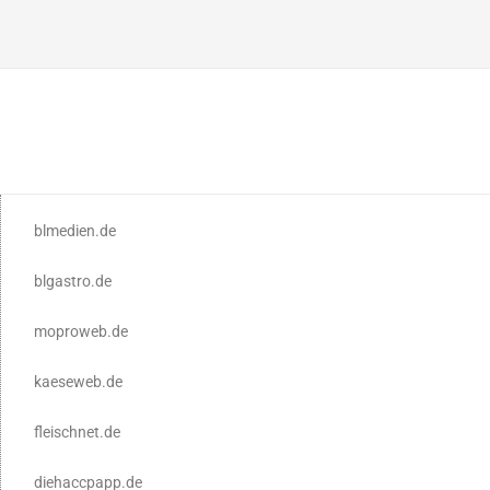
blmedien.de
blgastro.de
moproweb.de
kaeseweb.de
fleischnet.de
diehaccpapp.de