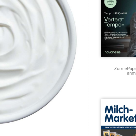
Zum ePaper
anm