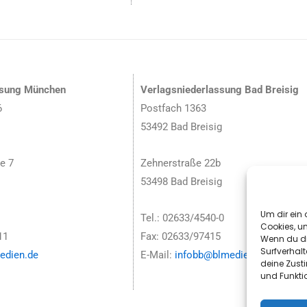
ssung München
Verlagsniederlassung Bad Breisig
6
Postfach 1363
53492 Bad Breisig
e 7
Zehnerstraße 22b
53498 Bad Breisig
Um dir ein 
Tel.: 02633/4540-0
Cookies, u
11
Fax: 02633/97415
Wenn du di
Surfverhalt
dien.de
E-Mail:
infobb@blmedien.de
deine Zust
und Funkti