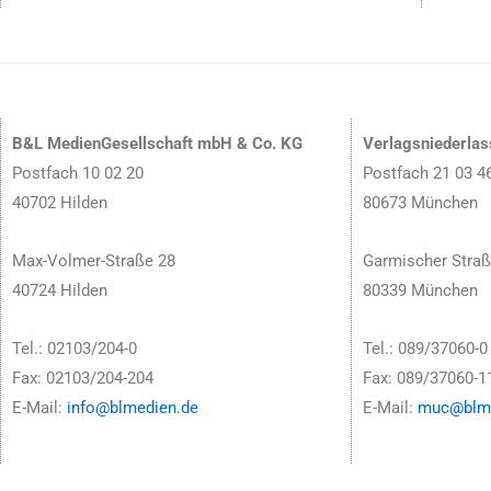
B&L MedienGesellschaft mbH & Co. KG
Verlagsniederla
Postfach 10 02 20
Postfach 21 03 4
40702 Hilden
80673 München
Max-Volmer-Straße 28
Garmischer Straß
40724 Hilden
80339 München
Tel.: 02103/204-0
Tel.: 089/37060-0
Fax: 02103/204-204
Fax: 089/37060-1
E-Mail:
info@blmedien.de
E-Mail:
muc@blme