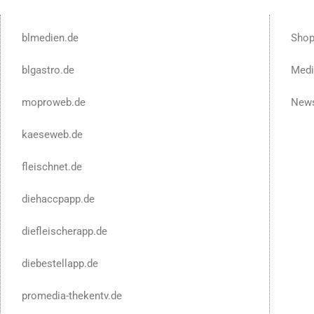
blmedien.de
Sho
blgastro.de
Medi
moproweb.de
News
kaeseweb.de
fleischnet.de
diehaccpapp.de
diefleischerapp.de
diebestellapp.de
promedia-thekentv.de