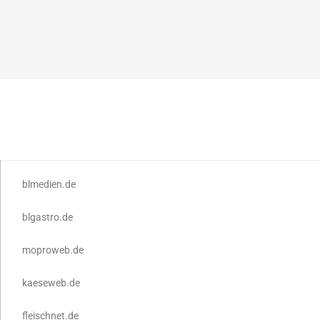
blmedien.de
blgastro.de
moproweb.de
kaeseweb.de
fleischnet.de