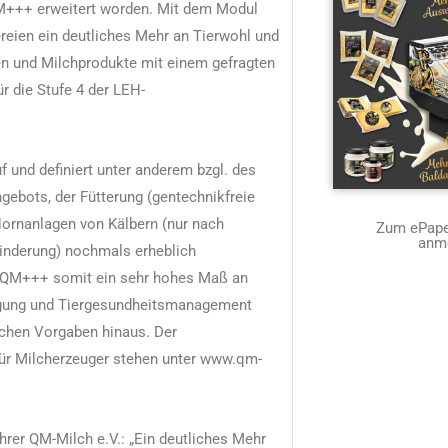
+++ erweitert worden. Mit dem Modul
eien ein deutliches Mehr an Tierwohl und
en und Milchprodukte mit einem gefragten
r die Stufe 4 der LEH-
und definiert unter anderem bzgl. des
ebots, der Fütterung (gentechnikfreie
Hornanlagen von Kälbern (nur nach
Zum ePaper
anm
inderung) nochmals erheblich
in QM+++ somit ein sehr hohes Maß an
igung und Tiergesundheitsmanagement
lichen Vorgaben hinaus. Der
für Milcherzeuger stehen unter www.qm-
hrer QM-Milch e.V.: „Ein deutliches Mehr