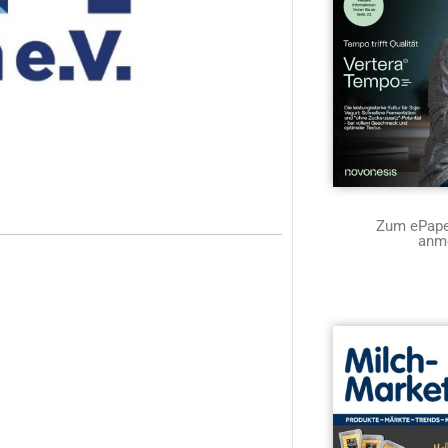
Zum ePaper
anm