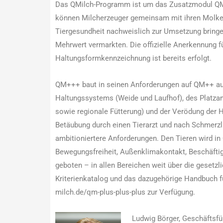
Das QMilch-Programm ist um das Zusatzmodul QM
können Milcherzeuger gemeinsam mit ihren Molker
Tiergesundheit nachweislich zur Umsetzung bring
Mehrwert vermarkten. Die offizielle Anerkennung fü
Haltungsformkennzeichnung ist bereits erfolgt.
QM+++ baut in seinen Anforderungen auf QM++ auf 
Haltungssystems (Weide und Laufhof), des Platzang
sowie regionale Fütterung) und der Verödung der 
Betäubung durch einen Tierarzt und nach Schmerzl
ambitioniertere Anforderungen. Den Tieren wird 
Bewegungsfreiheit, Außenklimakontakt, Beschäft
geboten – in allen Bereichen weit über die gesetz
Kriterienkatalog und das dazugehörige Handbuch 
milch.de/qm-plus-plus-plus zur Verfügung.
Ludwig Börger, Geschäftsfü