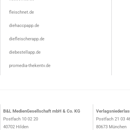
fleischnet.de
diehaccpapp.de
diefleischerapp.de
diebestellapp.de
promedia-thekentv.de
B&L MedienGesellschaft mbH & Co. KG
Verlagsniederla
Postfach 10 02 20
Postfach 21 03 4
40702 Hilden
80673 München