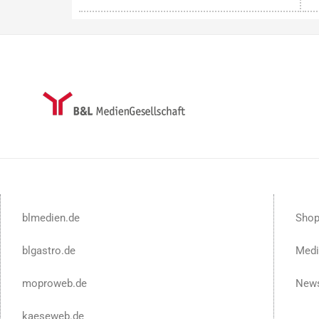
blmedien.de
Sho
blgastro.de
Medi
moproweb.de
News
kaeseweb.de