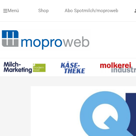
Zum
Menü
Shop
Abo Spotmilch/moproweb
Inhalt
springen