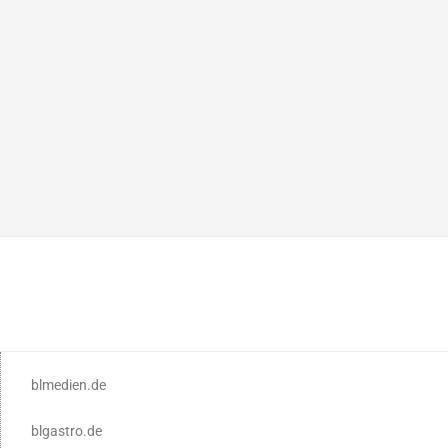
blmedien.de
blgastro.de