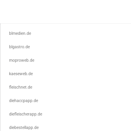
blmedien.de
blgastro.de
moproweb.de
kaeseweb.de
fleischnet.de
diehaccpapp.de
diefleischerapp.de
diebestellapp.de