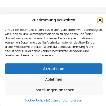
Zustimmung verwalten
Um dir ein optimales Erlebnis zu bieten, verwenden wir Technologien
wie Cookies, um Geräteinformationen zu speichern und/oder
darauf zuzugreifen. Wenn du diesen Technologien zustimmst,
können wir Daten wie das Surfverhalten oder eindeutige IDs auf
dieser Website verarbeiten. Wenn du deine Zustimmung nicht
erteilst oder zurückziehst, können bestimmte Merkmale und
Funktionen beeinträchtigt werden.
© B&L MedienGesellschaft mbH & Co. KG
Akzeptieren
Made with ♥ by HLT GmbH & Co. KG
Ablehnen
Einstellungen ansehen
Cookie-Richtlinie
Datenschutz
Impressum