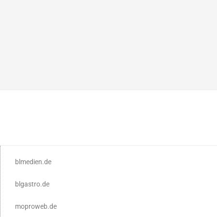
blmedien.de
blgastro.de
moproweb.de