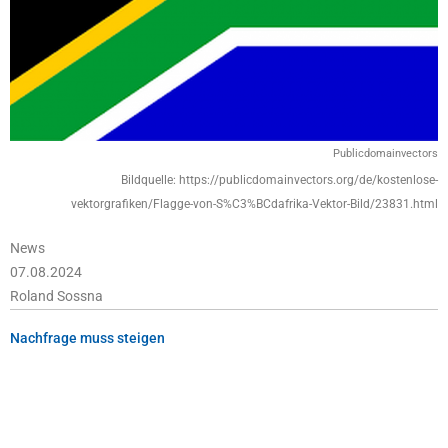
Publicdomainvectors
Bildquelle: https://publicdomainvectors.org/de/kostenlose-
vektorgrafiken/Flagge-von-S%C3%BCdafrika-Vektor-Bild/23831.html
News
07.08.2024
Roland Sossna
Nachfrage muss steigen