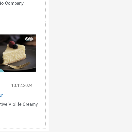
 Bio Company
10.12.2024
ur
tive Violife Creamy