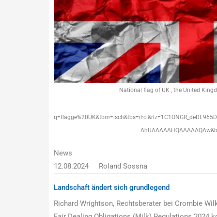
National flag of UK , the United King
q=flagge%20UK&tbm=isch&tbs=il:cl&rlz=1C1ONGR_deDE96
AhUAAAAAHQAAAAAQAw&biw
News
12.08.2024
Roland Sossna
Landschaft ändert sich grundlegend
Richard Wrightson, Rechtsberater bei Crombie Wilki
Fair Dealing Obligations (Milk) Regulations 2024 k