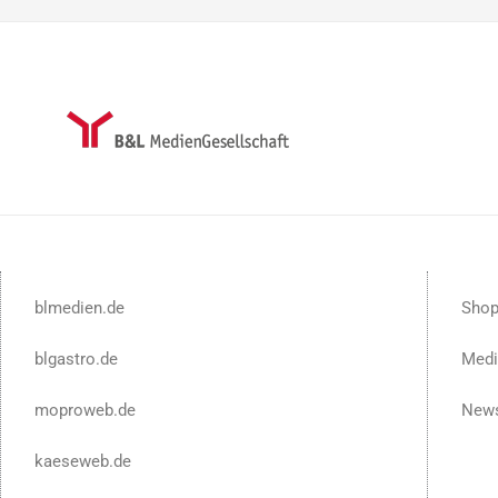
blmedien.de
Sho
blgastro.de
Medi
moproweb.de
News
kaeseweb.de