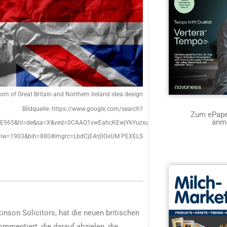
dom of Great Britain and Northern Ireland idea design
Bildquelle: https://www.google.com/search?
Zum ePaper
anm
5DE965&hl=de&sa=X&ved=0CAAQ1vwEahcKEwjYkYuzxu3-
=1903&bih=880#imgrc=LbdCjE4rj0GvUM PEXELS
nson Solicitors, hat die neuen britischen
ommentiert, die darauf abzielen, die