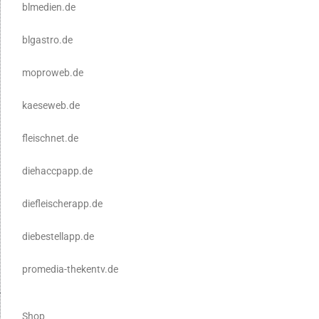
blmedien.de
blgastro.de
moproweb.de
kaeseweb.de
fleischnet.de
diehaccpapp.de
diefleischerapp.de
diebestellapp.de
promedia-thekentv.de
Shop