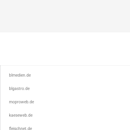
blmedien.de
blgastro.de
moproweb.de
kaeseweb.de
fleischnet.de