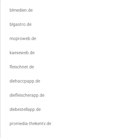
blmedien.de
blgastro.de
moproweb.de
kaeseweb.de
fleischnet.de
diehaccpapp.de
diefleischerapp.de
diebestellapp.de
promedia-thekentv.de