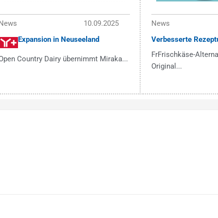
News
10.09.2025
News
Expansion in Neuseeland
Verbesserte Rezept
FrFrischkäse-Alterna
Open Country Dairy übernimmt Miraka...
Original...