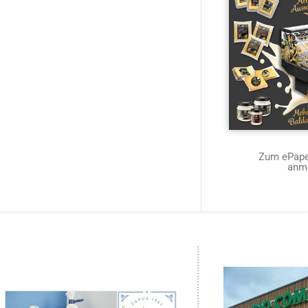
Zum ePaper
anm