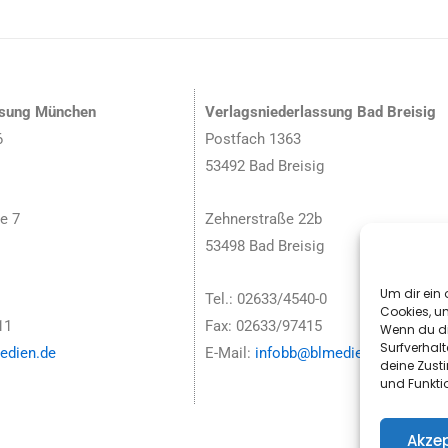
ssung München
Verlagsniederlassung Bad Breisig
6
Postfach 1363
53492 Bad Breisig
e 7
Zehnerstraße 22b
53498 Bad Breisig
Um dir ein 
Tel.: 02633/4540-0
Cookies, u
11
Fax: 02633/97415
Wenn du di
Surfverhalt
dien.de
E-Mail:
infobb@blmedien.de
deine Zust
und Funkti
Akzep