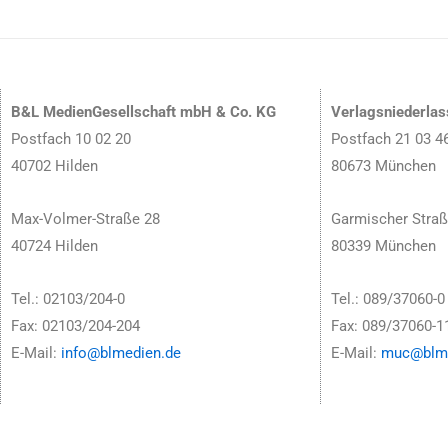
B&L MedienGesellschaft mbH & Co. KG
Verlagsniederla
Postfach 10 02 20
Postfach 21 03 4
40702 Hilden
80673 München
Max-Volmer-Straße 28
Garmischer Straß
40724 Hilden
80339 München
Tel.: 02103/204-0
Tel.: 089/37060-0
Fax: 02103/204-204
Fax: 089/37060-1
E-Mail:
info@blmedien.de
E-Mail:
muc@blme