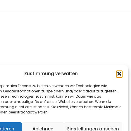
Zustimmung verwalten
optimales Erlebnis zu bieten, verwenden wir Technologien wie
m Geräteinformationen zu speichern und/oder darauf zuzugreifen.
esen Technologien zustimmst, können wir Daten wie das
en oder eindeutige IDs auf dieser Website verarbeiten. Wenn du
immung nicht erteilst oder zurückziehst, können bestimmte Merkmale
onen beeinträchtigt werden.
tieren
Ablehnen
Einstellungen ansehen