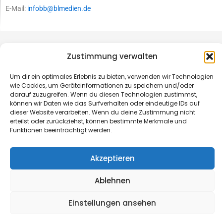
E-Mail:
infobb@blmedien.de
Zustimmung verwalten
Um dir ein optimales Erlebnis zu bieten, verwenden wir Technologien
wie Cookies, um Geräteinformationen zu speichern und/oder
darauf zuzugreifen. Wenn du diesen Technologien zustimmst,
können wir Daten wie das Surfverhalten oder eindeutige IDs auf
dieser Website verarbeiten. Wenn du deine Zustimmung nicht
erteilst oder zurückziehst, können bestimmte Merkmale und
Funktionen beeinträchtigt werden.
© B&L MedienGesellschaft mbH & Co. KG
Akzeptieren
Made with ♥ by HLT GmbH & Co. KG
Ablehnen
Einstellungen ansehen