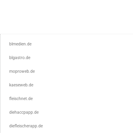
blmedien.de
blgastro.de
moproweb.de
kaeseweb.de
fleischnet.de
diehaccpapp.de
diefleischerapp.de