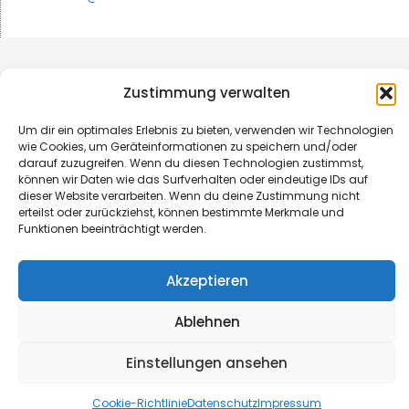
Zustimmung verwalten
Um dir ein optimales Erlebnis zu bieten, verwenden wir Technologien
wie Cookies, um Geräteinformationen zu speichern und/oder
darauf zuzugreifen. Wenn du diesen Technologien zustimmst,
können wir Daten wie das Surfverhalten oder eindeutige IDs auf
dieser Website verarbeiten. Wenn du deine Zustimmung nicht
erteilst oder zurückziehst, können bestimmte Merkmale und
Funktionen beeinträchtigt werden.
© B&L MedienGesellschaft mbH & Co. KG
Akzeptieren
Made with ♥ by HLT GmbH & Co. KG
Ablehnen
Einstellungen ansehen
Cookie-Richtlinie
Datenschutz
Impressum