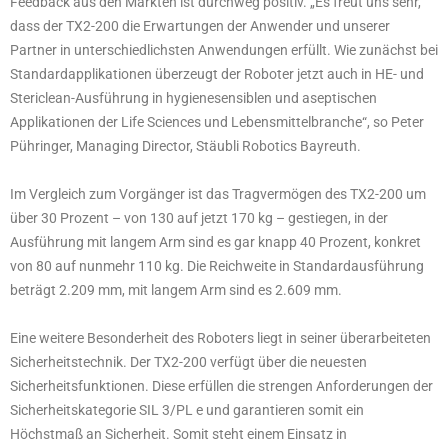
Feedback aus den Märkten ist durchweg positiv. „Es freut uns sehr,
dass der TX2-200 die Erwartungen der Anwender und unserer
Partner in unterschiedlichsten Anwendungen erfüllt. Wie zunächst bei
Standardapplikationen überzeugt der Roboter jetzt auch in HE- und
Stericlean-Ausführung in hygienesensiblen und aseptischen
Applikationen der Life Sciences und Lebensmittelbranche“, so Peter
Pühringer, Managing Director, Stäubli Robotics Bayreuth.
Im Vergleich zum Vorgänger ist das Tragvermögen des TX2-200 um
über 30 Prozent – von 130 auf jetzt 170 kg – gestiegen, in der
Ausführung mit langem Arm sind es gar knapp 40 Prozent, konkret
von 80 auf nunmehr 110 kg. Die Reichweite in Standardausführung
beträgt 2.209 mm, mit langem Arm sind es 2.609 mm.
Eine weitere Besonderheit des Roboters liegt in seiner überarbeiteten
Sicherheitstechnik. Der TX2-200 verfügt über die neuesten
Sicherheitsfunktionen. Diese erfüllen die strengen Anforderungen der
Sicherheitskategorie SIL 3/PL e und garantieren somit ein
Höchstmaß an Sicherheit. Somit steht einem Einsatz in