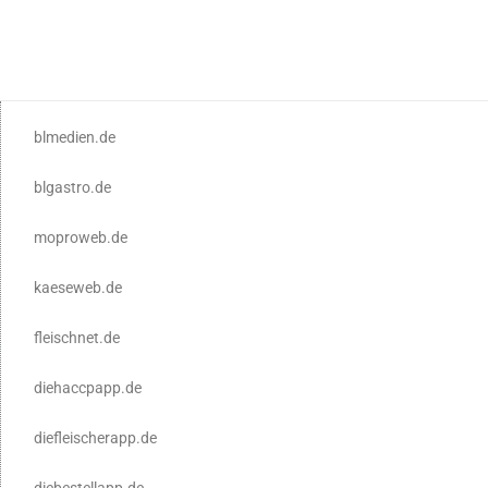
blmedien.de
blgastro.de
moproweb.de
kaeseweb.de
fleischnet.de
diehaccpapp.de
diefleischerapp.de
diebestellapp.de