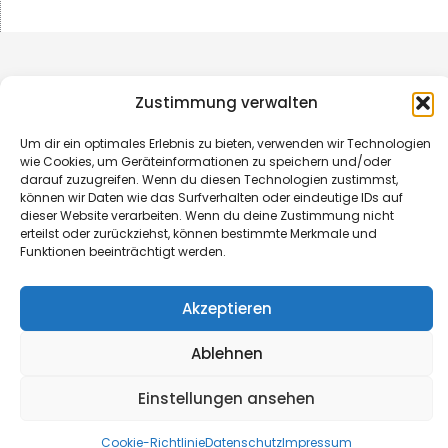
Zustimmung verwalten
Um dir ein optimales Erlebnis zu bieten, verwenden wir Technologien
wie Cookies, um Geräteinformationen zu speichern und/oder
darauf zuzugreifen. Wenn du diesen Technologien zustimmst,
können wir Daten wie das Surfverhalten oder eindeutige IDs auf
dieser Website verarbeiten. Wenn du deine Zustimmung nicht
erteilst oder zurückziehst, können bestimmte Merkmale und
Funktionen beeinträchtigt werden.
© B&L MedienGesellschaft mbH & Co. KG
Akzeptieren
Made with ♥ by HLT GmbH & Co. KG
Ablehnen
Einstellungen ansehen
Cookie-Richtlinie
Datenschutz
Impressum