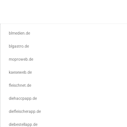
blmedien.de
blgastro.de
moproweb.de
kaeseweb.de
fleischnet.de
diehaccpapp.de
diefleischerapp.de
diebestellapp.de