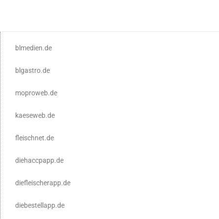
blmedien.de
blgastro.de
moproweb.de
kaeseweb.de
fleischnet.de
diehaccpapp.de
diefleischerapp.de
diebestellapp.de