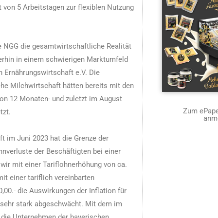
 von 5 Arbeitstagen zur flexiblen Nutzung
e NGG die gesamtwirtschaftliche Realität
erhin in einem schwierigen Marktumfeld
 Ernährungswirtschaft e.V. Die
he Milchwirtschaft hätten bereits mit den
 von 12 Monaten- und zuletzt im August
Zum ePaper
tzt.
anm
t im Juni 2023 hat die Grenze der
hnverluste der Beschäftigten bei einer
n wir mit einer Tariflohnerhöhung von ca.
t einer tariflich vereinbarten
00.- die Auswirkungen der Inflation für
t sehr stark abgeschwächt. Mit dem im
 die Unternehmen der bayerischen