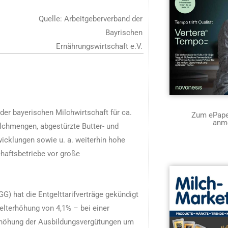
Quelle: Arbeitgeberverband der
Bayrischen
Ernährungswirtschaft e.V.
der bayerischen Milchwirtschaft für ca.
Zum ePaper
anm
lchmengen, abgestürzte Butter- und
wicklungen sowie u. a. weiterhin hohe
chaftsbetriebe vor große
) hat die Entgelttarifverträge gekündigt
gelterhöhung von 4,1% – bei einer
 Erhöhung der Ausbildungsvergütungen um