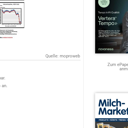
Quelle: moproweb
Zum ePaper
anm
ar.
 an.