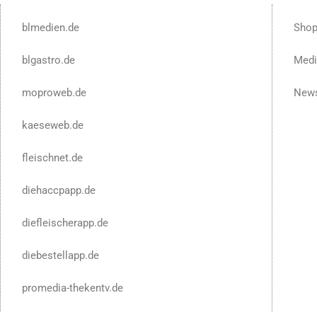
blmedien.de
Sho
blgastro.de
Medi
moproweb.de
News
kaeseweb.de
fleischnet.de
diehaccpapp.de
diefleischerapp.de
diebestellapp.de
promedia-thekentv.de