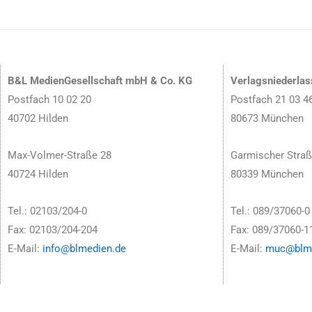
B&L MedienGesellschaft mbH & Co. KG
Verlagsniederla
Postfach 10 02 20
Postfach 21 03 4
40702 Hilden
80673 München
Max-Volmer-Straße 28
Garmischer Straß
40724 Hilden
80339 München
Tel.: 02103/204-0
Tel.: 089/37060-0
Fax: 02103/204-204
Fax: 089/37060-1
E-Mail:
info@blmedien.de
E-Mail:
muc@blme