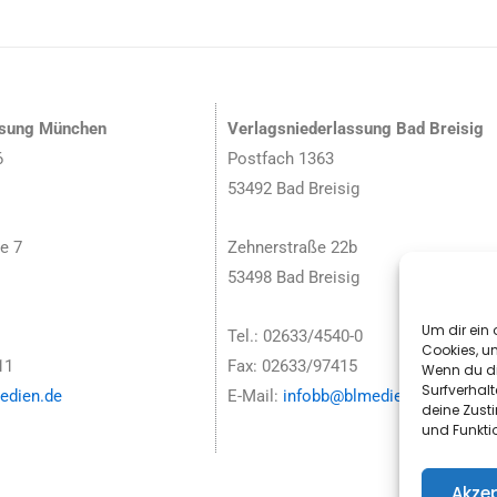
ssung München
Verlagsniederlassung Bad Breisig
6
Postfach 1363
53492 Bad Breisig
e 7
Zehnerstraße 22b
53498 Bad Breisig
Um dir ein 
Tel.: 02633/4540-0
Cookies, u
11
Fax: 02633/97415
Wenn du di
Surfverhalt
dien.de
E-Mail:
infobb@blmedien.de
deine Zust
und Funkti
Akzep