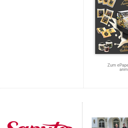
Zum ePaper
anm