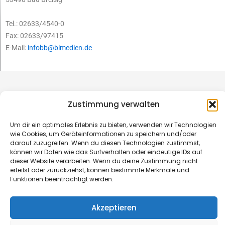
Tel.: 02633/4540-0
Fax: 02633/97415
E-Mail:
infobb@blmedien.de
Zustimmung verwalten
Um dir ein optimales Erlebnis zu bieten, verwenden wir Technologien
wie Cookies, um Geräteinformationen zu speichern und/oder
darauf zuzugreifen. Wenn du diesen Technologien zustimmst,
können wir Daten wie das Surfverhalten oder eindeutige IDs auf
dieser Website verarbeiten. Wenn du deine Zustimmung nicht
erteilst oder zurückziehst, können bestimmte Merkmale und
Funktionen beeinträchtigt werden.
© B&L MedienGesellschaft mbH & Co. KG
Akzeptieren
Made with ♥ by HLT GmbH & Co. KG