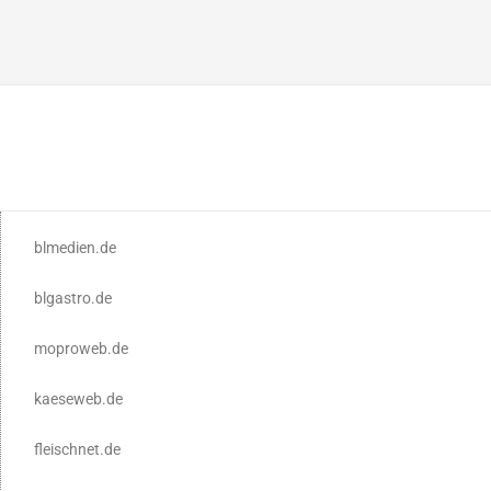
blmedien.de
blgastro.de
moproweb.de
kaeseweb.de
fleischnet.de