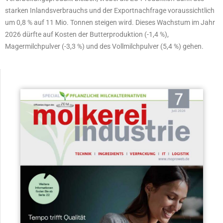
starken Inlandsverbrauchs und der Exportnachfrage voraussichtlich
um 0,8 % auf 11 Mio. Tonnen steigen wird. Dieses Wachstum im Jahr
2026 dürfte auf Kosten der Butterproduktion (-1,4 %),
Magermilchpulver (-3,3 %) und des Vollmilchpulver (5,4 %) gehen.