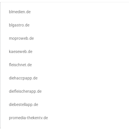
blmedien.de
blgastro.de
moproweb.de
kaeseweb.de
fleischnet.de
diehaccpapp.de
diefleischerapp.de
diebestellapp.de
promedia-thekentv.de