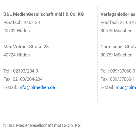
B&L MedienGesellschaft mbH & Co. KG
Verlagsniederla
Postfach 10 02 20
Postfach 21 03 4
40702 Hilden
80673 München
Max-Volmer-Straße 28
Garmischer Straß
40724 Hilden
80339 München
Tel.: 02103/204-0
Tel.: 089/37060-0
Fax: 02103/204-204
Fax: 089/37060-1
E-Mail:
info@blmedien.de
E-Mail:
muc@blme
© B&L MedienGesellschaft mbH & Co. KG