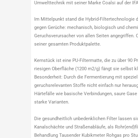
Umwelttechnik mit seiner Marke Coalsi auf der IFA
Im Mittelpunkt stand die Hybrid-Filtertechnologie d
gegen Gerüche: mechanisch, biologisch und chemi
Geruchsverursacher von allen Seiten angegriffen. C
seiner gesamten Produktpalette.
Kernstück ist eine PU-Filtermatte, die zu über 90 P
riesigen Oberfläche (1200 m2/g) fängt sie selbst 
Besonderheit: Durch die Fermentierung mit spezie
geruchsrelevanten Stoffe nicht einfach nur herausge
Härtefälle wie basische Verbindungen, saure Gase 
starke Varianten.
Die gesundheitlich unbedenklichen Filter lassen sic
Kanalschächte und Straßenabläufe, als Rohr(end)fil
Behandlung Tausender Kubikmeter Rohgas pro Stu