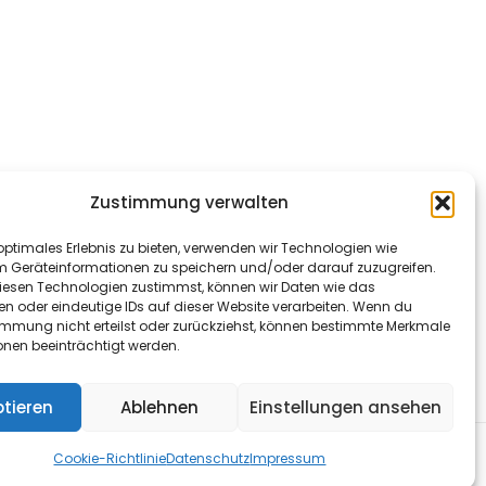
Zustimmung verwalten
optimales Erlebnis zu bieten, verwenden wir Technologien wie
m Geräteinformationen zu speichern und/oder darauf zuzugreifen.
esen Technologien zustimmst, können wir Daten wie das
en oder eindeutige IDs auf dieser Website verarbeiten. Wenn du
immung nicht erteilst oder zurückziehst, können bestimmte Merkmale
onen beeinträchtigt werden.
tieren
Ablehnen
Einstellungen ansehen
& Co. KG
Cookie-Richtlinie
Datenschutz
Impressum