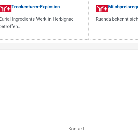
Trockenturm-Explosion
Milchpreisregu
Eurial Ingredients Werk in Herbignac
Ruanda bekennt sich
betroffen...
p
Kontakt