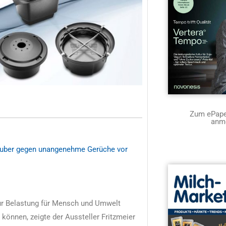
Zum ePaper
anm
 sauber gegen unangenehme Gerüche vor
r Belastung für Mensch und Umwelt
önnen, zeigte der Aussteller Fritzmeier