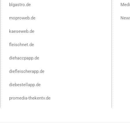
blgastro.de
Medi
moproweb.de
News
kaeseweb.de
fleischnet.de
diehaccpapp.de
diefleischerapp.de
diebestellapp.de
promedia-thekentv.de