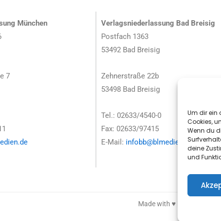
ssung München
Verlagsniederlassung Bad Breisig
6
Postfach 1363
53492 Bad Breisig
e 7
Zehnerstraße 22b
53498 Bad Breisig
Um dir ein 
Tel.: 02633/4540-0
Cookies, u
11
Fax: 02633/97415
Wenn du di
Surfverhalt
dien.de
E-Mail:
infobb@blmedien.de
deine Zust
und Funkti
Akzep
Made with ♥ by HLT GmbH 