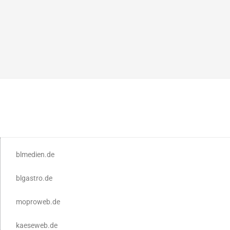
blmedien.de
blgastro.de
moproweb.de
kaeseweb.de