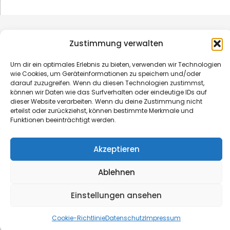
Zustimmung verwalten
Um dir ein optimales Erlebnis zu bieten, verwenden wir Technologien
wie Cookies, um Geräteinformationen zu speichern und/oder
darauf zuzugreifen. Wenn du diesen Technologien zustimmst,
können wir Daten wie das Surfverhalten oder eindeutige IDs auf
dieser Website verarbeiten. Wenn du deine Zustimmung nicht
erteilst oder zurückziehst, können bestimmte Merkmale und
Funktionen beeinträchtigt werden.
© B&L MedienGesellschaft mbH & Co. KG
Akzeptieren
Made with ♥ by HLT GmbH & Co. KG
Ablehnen
Einstellungen ansehen
Cookie-Richtlinie
Datenschutz
Impressum