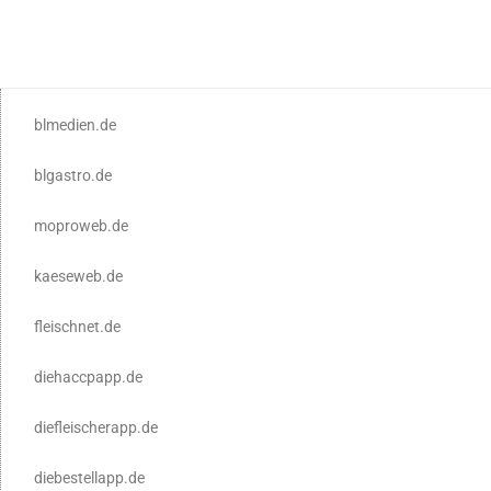
blmedien.de
blgastro.de
moproweb.de
kaeseweb.de
fleischnet.de
diehaccpapp.de
diefleischerapp.de
diebestellapp.de