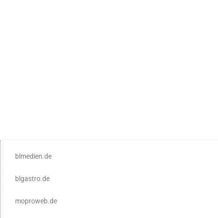
blmedien.de
blgastro.de
moproweb.de