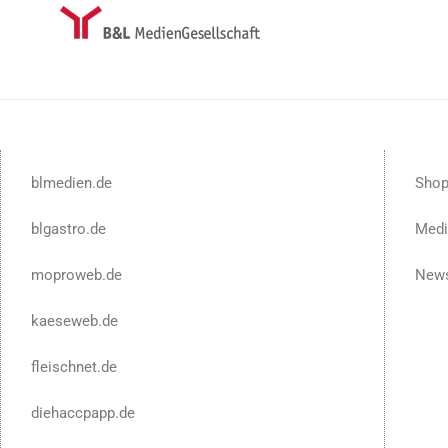
blmedien.de
Sho
blgastro.de
Medi
moproweb.de
News
kaeseweb.de
fleischnet.de
diehaccpapp.de