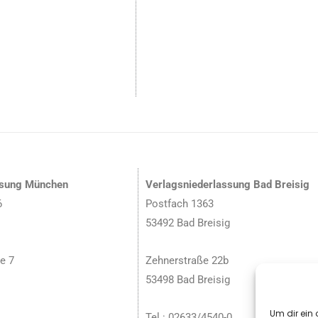
ssung München
Verlagsniederlassung Bad Breisig
6
Postfach 1363
53492 Bad Breisig
e 7
Zehnerstraße 22b
53498 Bad Breisig
Um dir ein 
Tel.: 02633/4540-0