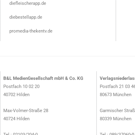
diefleischerapp.de
diebestellapp.de
promedia-thekentv.de
B&L MedienGesellschaft mbH & Co. KG
Verlagsniederla
Postfach 10 02 20
Postfach 21 03 4
40702 Hilden
80673 München
Max-Volmer-Straße 28
Garmischer Straß
40724 Hilden
80339 München
Tel.: 02103/204-0
Tel.: 089/37060-0