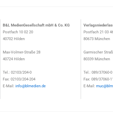
B&L MedienGesellschaft mbH & Co. KG
Verlagsniederla
Postfach 10 02 20
Postfach 21 03 4
40702 Hilden
80673 München
Max-Volmer-Straße 28
Garmischer Straß
40724 Hilden
80339 München
Tel.: 02103/204-0
Tel.: 089/37060-0
Fax: 02103/204-204
Fax: 089/37060-1
E-Mail:
info@blmedien.de
E-Mail:
muc@blme