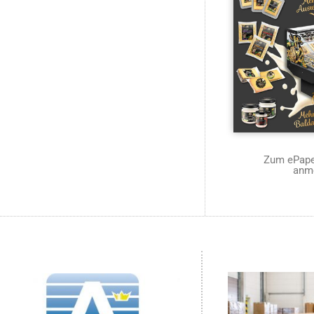
Zum ePaper
anm