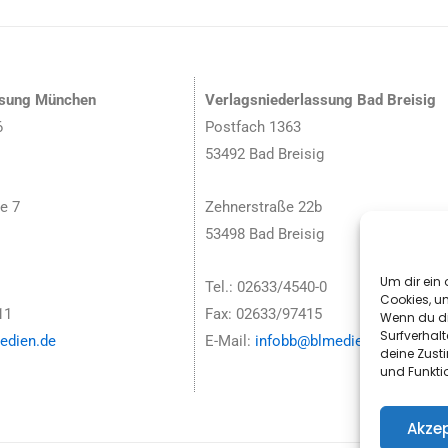
ssung München
Verlagsniederlassung Bad Breisig
6
Postfach 1363
53492 Bad Breisig
e 7
Zehnerstraße 22b
53498 Bad Breisig
Um dir ein 
Tel.: 02633/4540-0
Cookies, u
11
Fax: 02633/97415
Wenn du di
Surfverhalt
dien.de
E-Mail:
infobb@blmedien.de
deine Zust
und Funkti
Akzep