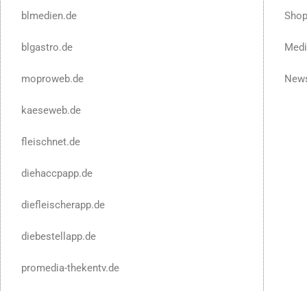
blmedien.de
Sho
blgastro.de
Medi
moproweb.de
News
kaeseweb.de
fleischnet.de
diehaccpapp.de
diefleischerapp.de
diebestellapp.de
promedia-thekentv.de