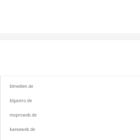
blmedien.de
blgastro.de
moproweb.de
kaeseweb.de