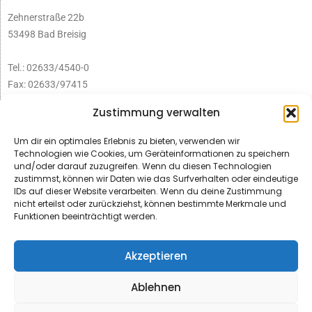
Zehnerstraße 22b
53498 Bad Breisig
Tel.: 02633/4540-0
Fax: 02633/97415
E-Mail:
infobb@blmedien.de
Zustimmung verwalten
Um dir ein optimales Erlebnis zu bieten, verwenden wir
Technologien wie Cookies, um Geräteinformationen zu speichern
und/oder darauf zuzugreifen. Wenn du diesen Technologien
zustimmst, können wir Daten wie das Surfverhalten oder eindeutige
IDs auf dieser Website verarbeiten. Wenn du deine Zustimmung
nicht erteilst oder zurückziehst, können bestimmte Merkmale und
Funktionen beeinträchtigt werden.
Akzeptieren
Ablehnen
© B&L MedienGesellschaft mbH & Co. KG