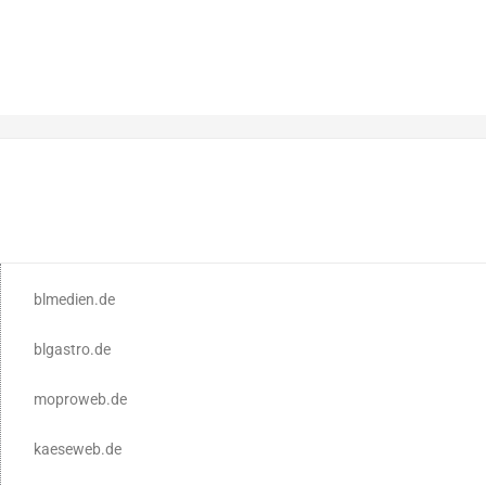
blmedien.de
blgastro.de
moproweb.de
kaeseweb.de