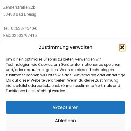
Zehnerstraße 22b
53498 Bad Breisig
Tel.: 02633/4540-0
Fax: 02633/97415
E-Mail:
infobb@blmedien.de
Zustimmung verwalten
Um dir ein optimales Erlebnis zu bieten, verwenden wir
Technologien wie Cookies, um Geräteinformationen zu speichern
und/oder darauf zuzugreifen. Wenn du diesen Technologien
zustimmst, können wir Daten wie das Surfverhalten oder eindeutige
IDs auf dieser Website verarbeiten. Wenn du deine Zustimmung
nicht erteilst oder zurückziehst, können bestimmte Merkmale und
Funktionen beeinträchtigt werden.
Akzeptieren
Ablehnen
© B&L MedienGesellschaft mbH & Co. KG