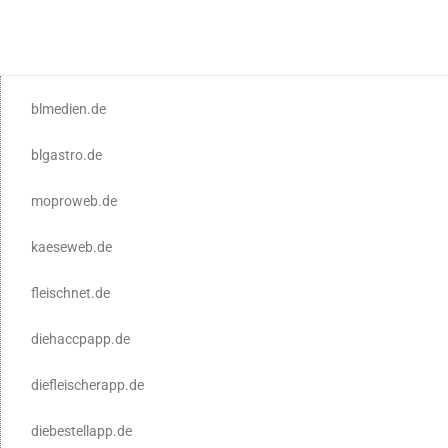
17:00
18:00
blmedien.de
19:00
blgastro.de
20:00
moproweb.de
21:00
kaeseweb.de
22:00
fleischnet.de
23:00
diehaccpapp.de
:00
diefleischerapp.de
diebestellapp.de