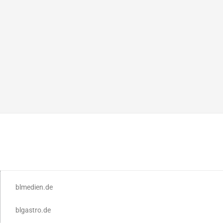
blmedien.de
blgastro.de