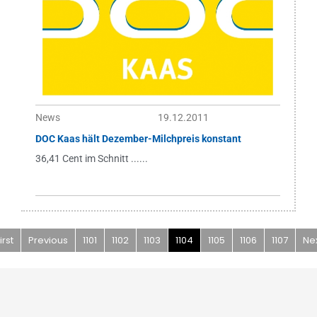
News
19.12.2011
DOC Kaas hält Dezember-Milchpreis konstant
36,41 Cent im Schnitt ......
irst
Previous
1101
1102
1103
1104
1105
1106
1107
Ne