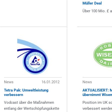
Müller Deal
Über 100 Mio. £ a
News
16.01.2012
News
Tetra Pak: Umweltleistung
AKTUALISIERT: M
verbessern
übernimmt Wise
Vodcast über die Maßnahmen
Position im UK so
entlang der Wertschöpfungskette
verbessert werden 