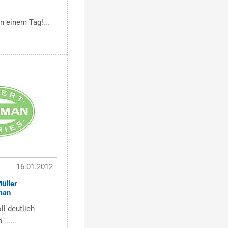
n einem Tag!...
16.01.2012
üller
man
ll deutlich
......