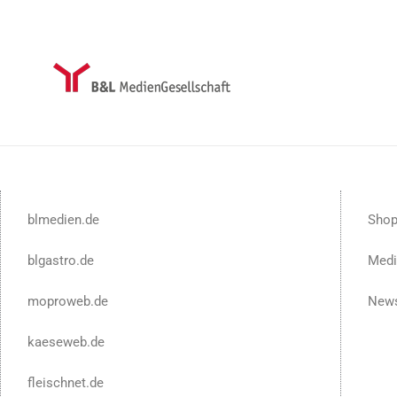
blmedien.de
Sho
blgastro.de
Medi
moproweb.de
News
kaeseweb.de
fleischnet.de