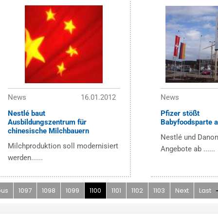
News
16.01.2012
News
Nestlé baut
Pfizer stößt
Ausbildungszentrum für
Babyfoodsparte 
chinesische Milchbauern
Nestlé und Danon
Milchproduktion soll modernisiert
Angebote ab ......
werden......
ous
1097
1098
1099
1100
1101
1102
1103
Next
Last