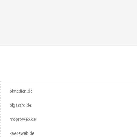
blmedien.de
blgastro.de
moproweb.de
kaeseweb.de