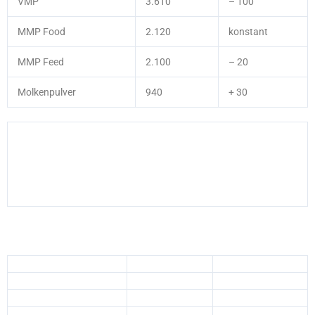
VMP
3.610
– 100
MMP Food
2.120
konstant
MMP Feed
2.100
– 20
Molkenpulver
940
+ 30