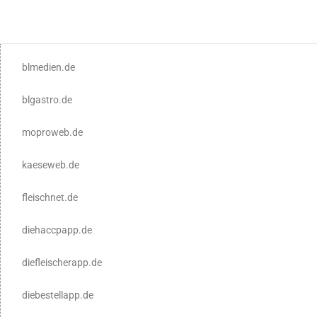
blmedien.de
blgastro.de
moproweb.de
kaeseweb.de
fleischnet.de
diehaccpapp.de
diefleischerapp.de
diebestellapp.de