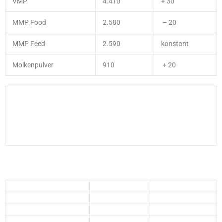
VMP
4.410
+ 30
MMP Food
2.580
– 20
MMP Feed
2.590
konstant
Molkenpulver
910
+ 20