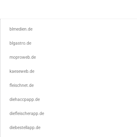
blmedien.de
blgastro.de
moproweb.de
kaeseweb.de
fleischnet.de
diehaccpapp.de
diefleischerapp.de
diebestellapp.de