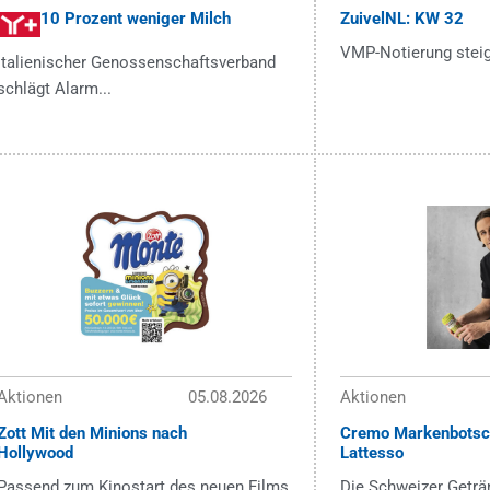
10 Prozent weniger Milch
ZuivelNL: KW 32
VMP-Notierung steigt
Italienischer Genossenschaftsverband
schlägt Alarm...
Aktionen
05.08.2026
Aktionen
Zott Mit den Minions nach
Cremo Markenbotsch
Hollywood
Lattesso
Passend zum Kinostart des neuen Films
Die Schweizer Getr