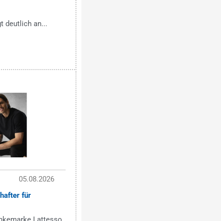
 deutlich an...
05.08.2026
after für
änkemarke Lattesso