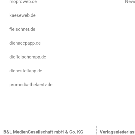
moproweb.de
News
kaeseweb.de
fleischnet.de
diehaccpapp.de
diefleischerapp.de
diebestellapp.de
promedia-thekentv.de
B&L MedienGesellschaft mbH & Co. KG
Verlagsniederla