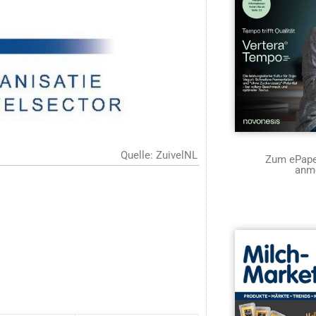
Quelle: ZuivelNL
Zum ePaper
anm