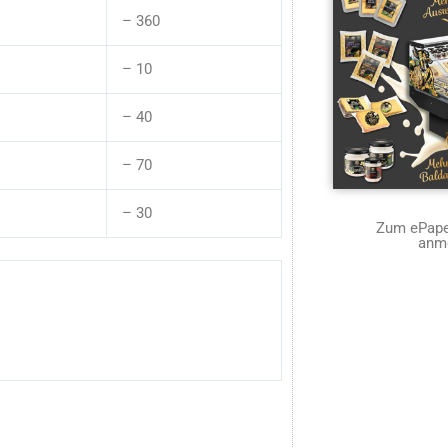
– 360
– 10
– 40
– 70
– 30
Zum ePaper
anm