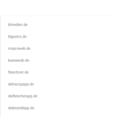
blmedien.de
blgastro.de
moproweb.de
kaeseweb.de
fleischnet.de
diehaccpapp.de
diefleischerapp.de
diebestellapp.de