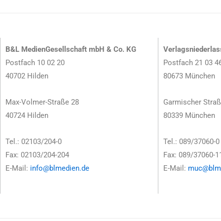
B&L MedienGesellschaft mbH & Co. KG
Verlagsniederla
Postfach 10 02 20
Postfach 21 03 4
40702 Hilden
80673 München
Max-Volmer-Straße 28
Garmischer Straß
40724 Hilden
80339 München
Tel.: 02103/204-0
Tel.: 089/37060-0
Fax: 02103/204-204
Fax: 089/37060-1
E-Mail:
info@blmedien.de
E-Mail:
muc@blme