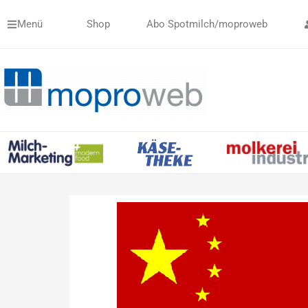
Zum
Menü
Shop
Abo Spotmilch/moproweb
Inhalt
springen