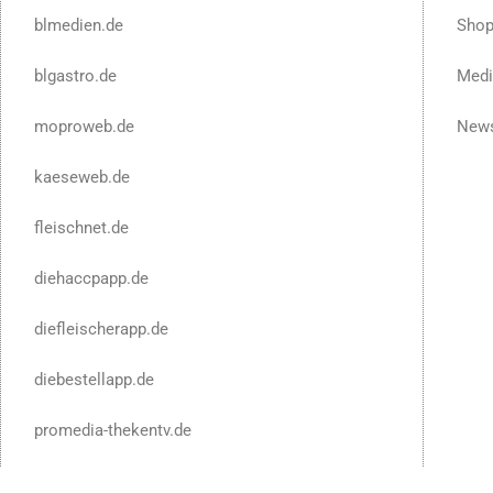
blmedien.de
Sho
blgastro.de
Medi
moproweb.de
News
kaeseweb.de
fleischnet.de
diehaccpapp.de
diefleischerapp.de
diebestellapp.de
promedia-thekentv.de