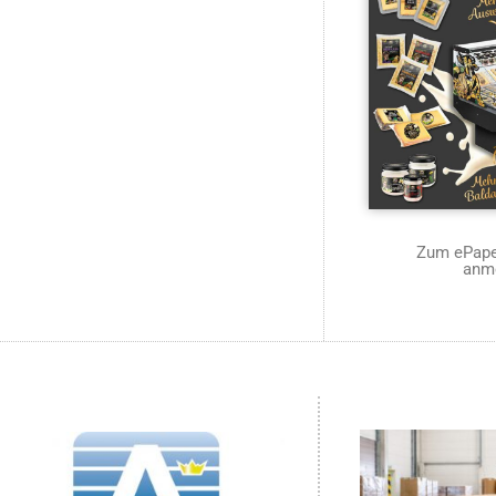
Zum ePaper
anm