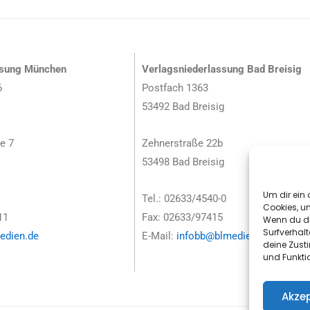
ssung München
Verlagsniederlassung Bad Breisig
6
Postfach 1363
53492 Bad Breisig
e 7
Zehnerstraße 22b
53498 Bad Breisig
Um dir ein 
Tel.: 02633/4540-0
Cookies, u
11
Fax: 02633/97415
Wenn du di
Surfverhalt
dien.de
E-Mail:
infobb@blmedien.de
deine Zust
und Funkti
Akzep