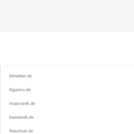
blmedien.de
blgastro.de
moproweb.de
kaeseweb.de
fleischnet.de