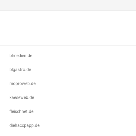
blmedien.de
blgastro.de
moproweb.de
kaeseweb.de
fleischnet.de
diehaccpapp.de