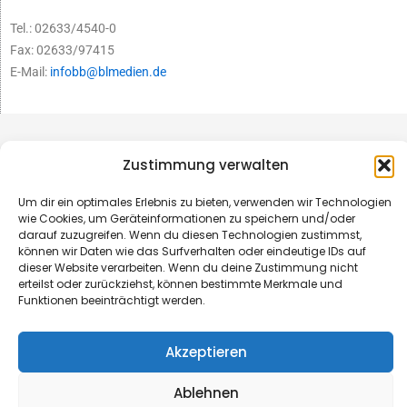
Tel.: 02633/4540-0
Fax: 02633/97415
E-Mail:
infobb@blmedien.de
Zustimmung verwalten
Um dir ein optimales Erlebnis zu bieten, verwenden wir Technologien
wie Cookies, um Geräteinformationen zu speichern und/oder
darauf zuzugreifen. Wenn du diesen Technologien zustimmst,
können wir Daten wie das Surfverhalten oder eindeutige IDs auf
dieser Website verarbeiten. Wenn du deine Zustimmung nicht
erteilst oder zurückziehst, können bestimmte Merkmale und
Funktionen beeinträchtigt werden.
© B&L MedienGesellschaft mbH & Co. KG
Akzeptieren
Made with ♥ by HLT GmbH & Co. KG
Ablehnen