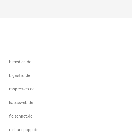
blmedien.de
blgastro.de
moproweb.de
kaeseweb.de
fleischnet.de
diehaccpapp.de