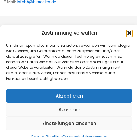
E-Mail:
infobb@blmedien.de
Zustimmung verwalten
Um dir ein optimales Erlebnis zu bieten, verwenden wir Technologien
wie Cookies, um Geräteinformationen zu speichern und/oder
darauf zuzugreifen. Wenn du diesen Technologien zustimmst,
können wir Daten wie das Surfverhalten oder eindeutige IDs auf
dieser Website verarbeiten. Wenn du deine Zustimmung nicht
erteilst oder zurückziehst, können bestimmte Merkmale und
Funktionen beeinträchtigt werden.
© B&L MedienGesellschaft mbH & Co. KG
Akzeptieren
Made with ♥ by HLT GmbH & Co. KG
Ablehnen
Einstellungen ansehen
Cookie-Richtlinie
Datenschutz
Impressum