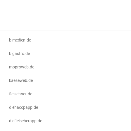
blmedien.de
blgastro.de
moproweb.de
kaeseweb.de
fleischnet.de
diehaccpapp.de
diefleischerapp.de