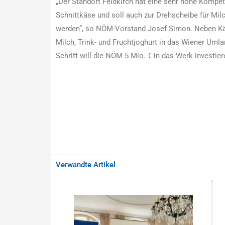
„Der Standort Feldkirch hat eine sehr hohe Kompet
Schnittkäse und soll auch zur Drehscheibe für Mil
werden“, so NÖM-Vorstand Josef Simon. Neben Käs
Milch, Trink- und Fruchtjoghurt in das Wiener Umla
Schritt will die NÖM 5 Mio. € in das Werk investier
Verwandte Artikel