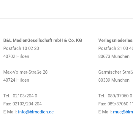
B&L MedienGesellschaft mbH & Co. KG
Verlagsniederla
Postfach 10 02 20
Postfach 21 03 4
40702 Hilden
80673 München
Max-Volmer-Straße 28
Garmischer Straß
40724 Hilden
80339 München
Tel.: 02103/204-0
Tel.: 089/37060-0
Fax: 02103/204-204
Fax: 089/37060-1
E-Mail:
info@blmedien.de
E-Mail:
muc@blme