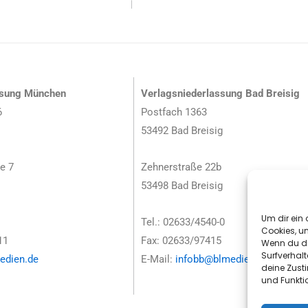
ssung München
Verlagsniederlassung Bad Breisig
6
Postfach 1363
53492 Bad Breisig
e 7
Zehnerstraße 22b
53498 Bad Breisig
Um dir ein 
Tel.: 02633/4540-0
Cookies, u
11
Fax: 02633/97415
Wenn du di
Surfverhalt
dien.de
E-Mail:
infobb@blmedien.de
deine Zust
und Funkti