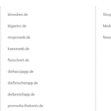
blmedien.de
Sho
blgastro.de
Medi
moproweb.de
News
kaeseweb.de
fleischnet.de
diehaccpapp.de
diefleischerapp.de
diebestellapp.de
promedia-thekentv.de