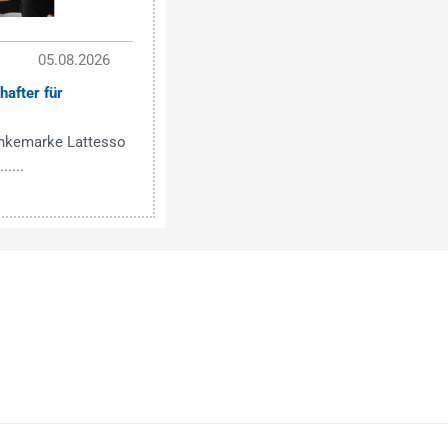
05.08.2026
after für
änkemarke Lattesso
....