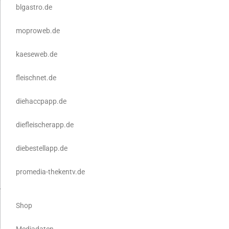
blgastro.de
moproweb.de
kaeseweb.de
fleischnet.de
diehaccpapp.de
diefleischerapp.de
diebestellapp.de
promedia-thekentv.de
Shop
Mediadaten