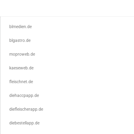
blmedien.de
blgastro.de
moproweb.de
kaeseweb.de
fleischnet.de
diehaccpapp.de
diefleischerapp.de
diebestellapp.de