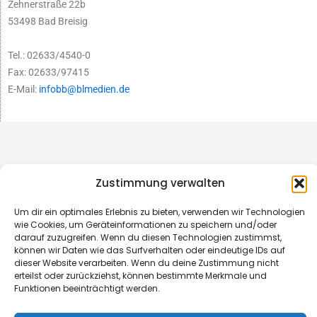
Zehnerstraße 22b
53498 Bad Breisig
Tel.: 02633/4540-0
Fax: 02633/97415
E-Mail:
infobb@blmedien.de
Zustimmung verwalten
Um dir ein optimales Erlebnis zu bieten, verwenden wir Technologien
wie Cookies, um Geräteinformationen zu speichern und/oder
darauf zuzugreifen. Wenn du diesen Technologien zustimmst,
können wir Daten wie das Surfverhalten oder eindeutige IDs auf
dieser Website verarbeiten. Wenn du deine Zustimmung nicht
erteilst oder zurückziehst, können bestimmte Merkmale und
© B&L MedienGesellschaft mbH & Co. KG
Funktionen beeinträchtigt werden.