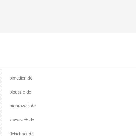
blmedien.de
blgastro.de
moproweb.de
kaeseweb.de
fleischnet.de