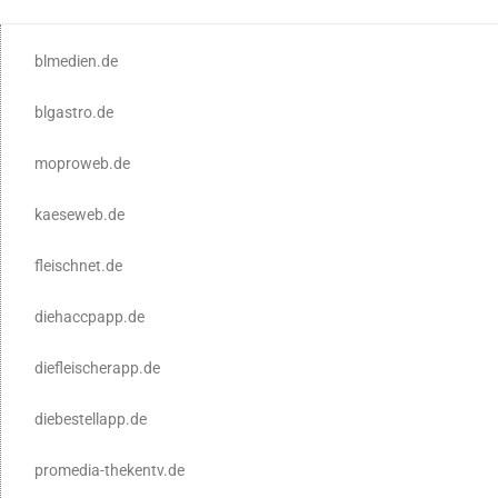
blmedien.de
blgastro.de
moproweb.de
kaeseweb.de
fleischnet.de
diehaccpapp.de
diefleischerapp.de
diebestellapp.de
promedia-thekentv.de