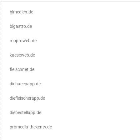
blmedien.de
blgastro.de
moproweb.de
kaeseweb.de
fleischnet.de
diehaccpapp.de
diefleischerapp.de
diebestellapp.de
promedia-thekentv.de